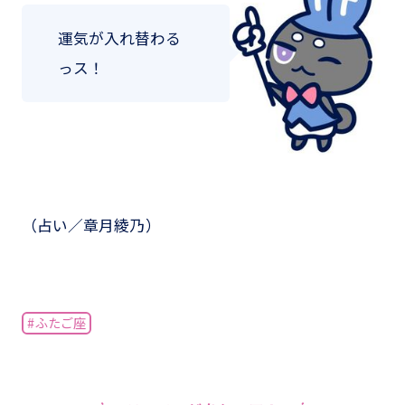
運気が入れ替わる
っス！
（占い／章月綾乃）
#ふたご座