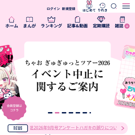
ログイン
新規登録
はじめて
りれき
ちゃおプラス
ホーム
まんが
ランキング
記事&動画
定期購読
雑誌
2026.08.08
「ちゃお ぎゅぎゅっとツアー2026」「コ
NEWS