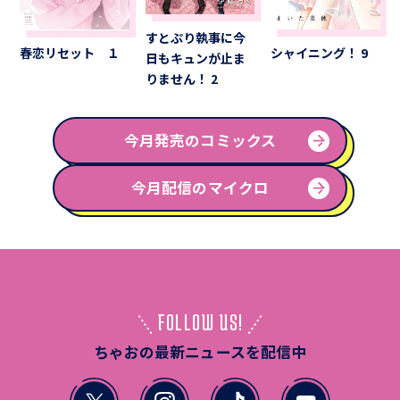
すとぷり執事に今
シャイニング！ 9
春恋リセット １
日もキュンが止ま
りません！ 2
今月発売のコミックス
今月配信のマイクロ
FOLLOW US!
ちゃおの最新ニュースを配信中