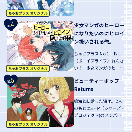
正体はヴァンパイア。知佳
ら特に好きじゃなくてもま
はいきなり「結婚しよう」
んざらでもないタイプの
とせまられて「俺の嫁」扱
男。つまり…フツーに戦っ
4
いされるハメに。そのう
少女マンガのヒーロー
ても、俺の勝ち目はゼロ！
no.
え、１日１回キスしないと
になりたいのにヒロイ
だが俺はいい案を思いつい
死んじゃうってどうゆうこ
た。女装して池貝家のメイ
ン扱いされる俺。
とー！？
ドになり、池貝くんをホレ
ちゃおプラス No.1 ＢＬ
させて婚約を破談にしてや
（ボーイズライフ）れんさ
るぜ！ ちょっぴりおバカな
い！「少女マンガのヒーロ
男の娘メイドが引き起こ
ーになりたいのにヒロイン
す、ドタバタ三角関係
5
ビューティーポップ
扱いされる俺。」略して
no.
（？）コメディ！
Returns
【ヒロヒロ】☆ 藤ヶ谷宙
（ヒロ）は、いつも電車で
鳴海と結婚した綺里。2人
会う星川さんに恋をしてい
のもとにS・P（シザーズ・
る―――夢は「少女マンガに登場
プロジェクト)のメンバー
するヒーローになる」こ
の落合と啓が遊びにくる。
と！ だけど……恋する星
相変わらずの2人をみて、
川さんに守られ！？ 幼なじ