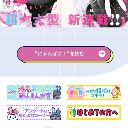
“にゃんぱに！”を読む