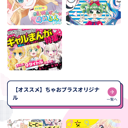
【オススメ】ちゃおプラスオリジナ
ル