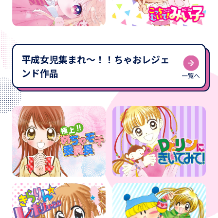
平成女児集まれ～！！ちゃおレジェ
ンド作品