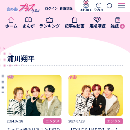
ログイン
新規登録
はじめて
りれき
ホーム
まんが
ランキング
記事&動画
定期購読
雑誌
浦川翔平
エンタメ
エンタメ
2024.07.28
2024.07.28
ちゃおっ娘のリアルなお悩み
【EXILE B HAPPY】チーム