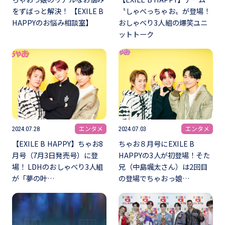
をずばっと解決！ 【EXILE B
〝しゃべっちゃお〟が登場！
HAPPYのお悩み相談室】
おしゃべり3人組の爆笑ユニ
ットトーク
エンタメ
エンタメ
2024.07.28
2024.07.03
【EXILE B HAPPY】ちゃお8
ちゃお８月号にEXILE B
月号（7月3日発売号）に登
HAPPYの3人が初登場！そた
場！ LDHのおしゃべり3人組
兄（中島颯太さん）は2回目
が「夢の叶…
の登場でちゃおっ娘…