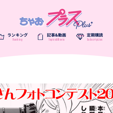
ランキング
記事&動画
定期購読