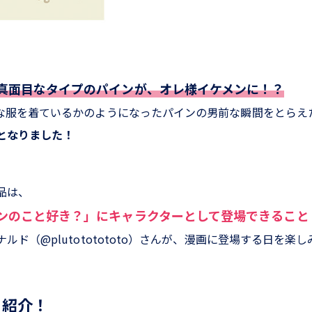
真面目なタイプのパインが、オレ様イケメンに！？
な服を着ているかのようになったパインの男前な瞬間をとらえ
となりました！
品は、
ンのこと好き？」にキャラクターとして登場できること
ルド（@plutototototo）さんが、漫画に登場する日を楽し
も紹介！