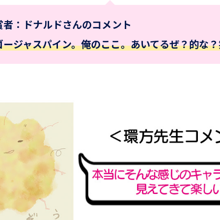
賞者：ドナルドさん
のコメント
ゴージャスパイン。俺のここ。あいてるぜ？的な？