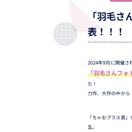
「羽毛さん
表！！！
2024年9月に開催さ
「羽毛さんフォト
た！
力作、大作の中から
「ちゃおプラス賞」
生。