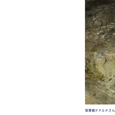
受賞者ドナルドさん