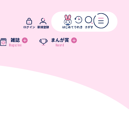
ログイン
新規登録
はじめて
りれき
さがす
雑誌
まんが賞