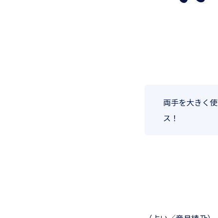
両手を大きく使
ス！
（占い／章月綾乃）