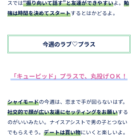
スでは
“振り向いて話す”と友達ができやすい
よ。
勉
強は時間を決めてスタート
するとはかどるよ。
今週のラブ♡プラス
「キューピッド」プラスで、丸投げＯＫ！
シャイモード
の今週は、恋まで手が回らないはず。
社交的で顔が広い友達にセッティングをお願い
する
のがいいみたい。ナイスアシストで男の子とつない
でもらえそう。
デートは買い物
にいくと楽しいよ。