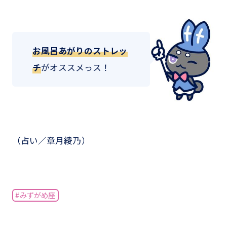
お風呂あがりのストレッ
チ
がオススメっス！
（占い／章月綾乃）
#みずがめ座