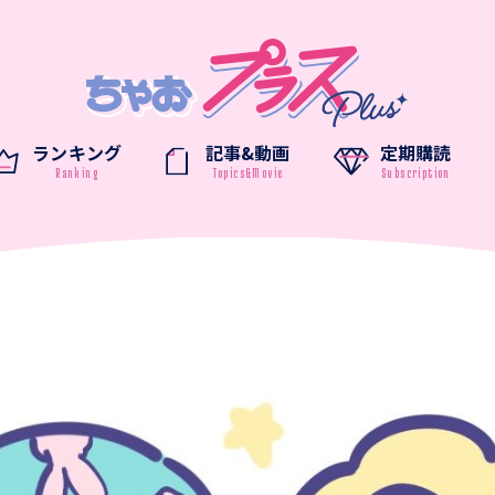
ランキング
記事&動画
定期購読