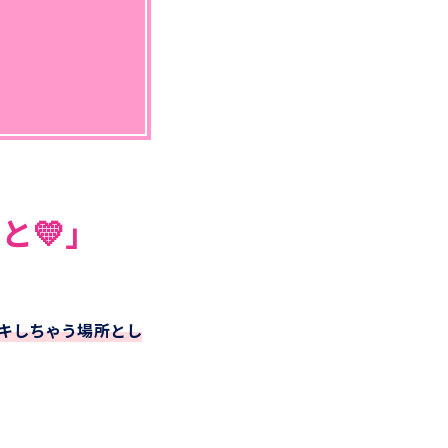
と💛」
キしちゃう場所とし