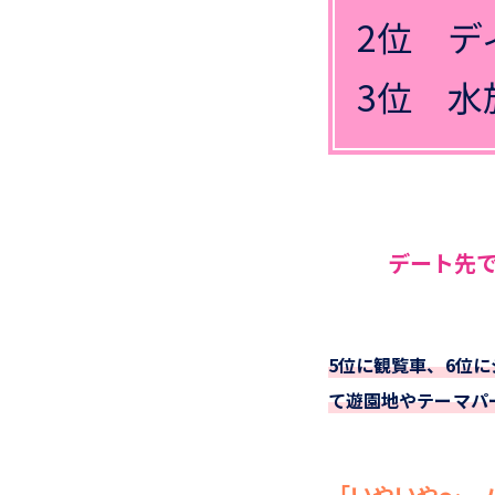
2位 デ
3位 水
デート先
5位に観覧車、6位
て遊園地やテーマパ
「いやいや～、