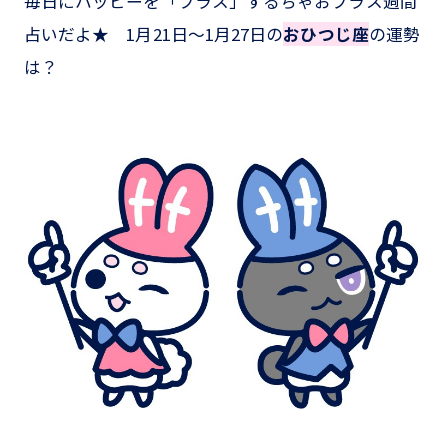
毎日にハッピーを「プラス」するちゃおプラス週間
占いだよ★ 1月21日～1月27日の
おひつじ座
の運勢
は？