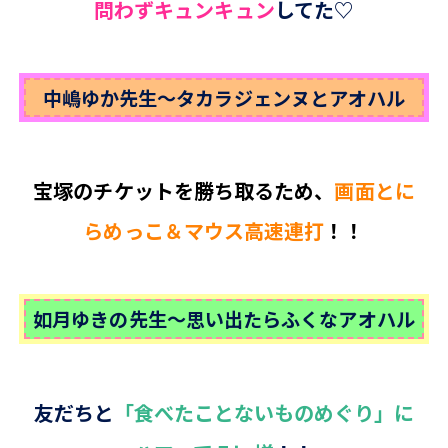
問わずキュンキュン
してた♡
中嶋ゆか先生～タカラジェンヌとアオハル
宝塚のチケットを勝ち取るため、
画面とに
らめっこ＆マウス高速連打
！！
如月ゆきの先生～思い出たらふくなアオハル
友だちと
「食べたことないものめぐり」に