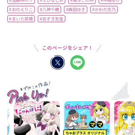
#おのえりこ
#八神千歳
#森田ゆき
#かわだ志乃
#まいた菜穂
#あずき友里
このページをシェア！