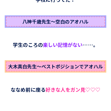
八神千歳先生～空白のアオハル
学生のころの
楽しい記憶がない
……。
大木真白先生～ベストポジションでアオハル
ななめ前に座る
好きな人をガン見♡♡♡