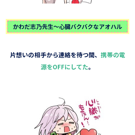
かわだ志乃先生～心臓バクバクなアオハル
片想いの相手から連絡を待つ間、
携帯の電
源をOFFにしてた
。