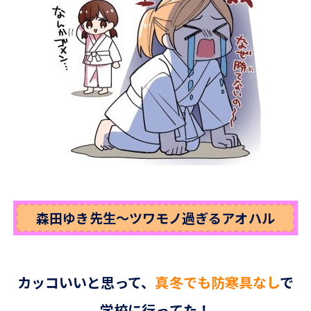
森田ゆき先生～ツワモノ過ぎるアオハル
カッコいいと思って、
真冬でも防寒具なし
で
学校に行ってた！