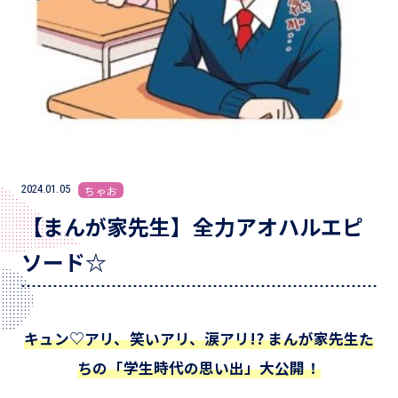
2024.01.05
ちゃお
【まんが家先生】全力アオハルエピ
ソード☆
キュン♡アリ、笑いアリ、涙アリ!? まんが家先生た
ちの「学生時代の思い出」大公開！