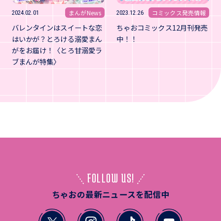
まんがNews
コミックス発売情報
2024.02.01
2023.12.26
バレンタインはスイートな恋
ちゃおコミックス12月刊発売
はいかが？とろける溺愛まん
中！！
がをお届け！〈とろ甘溺愛ラ
ブまんが特集〉
FOLLOW US!
ちゃおの最新ニュースを配信中