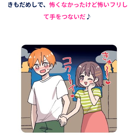
きもだめしで、
怖くなかったけど怖いフリし
て手をつないだ
♪