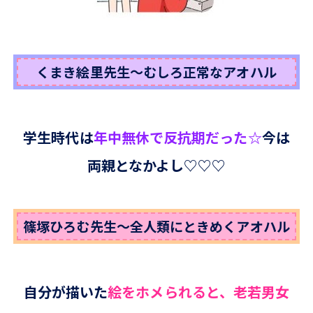
くまき絵里先生～むしろ正常なアオハル
学生時代は
年中無休で反抗期だった☆
今は
両親となかよし♡♡♡
篠塚ひろむ先生～全人類にときめくアオハル
自分が描いた
絵をホメられると、老若男女