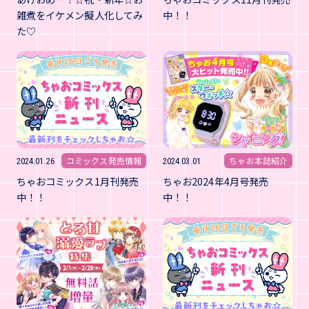
雑煮をイケメン擬人化してみ
中！！
た♡
コミックス発売情報
ちゃお本誌紹介
2024.01.26
2024.03.01
ちゃおコミックス1月刊発売
ちゃお2024年4月号発売
中！！
中！！