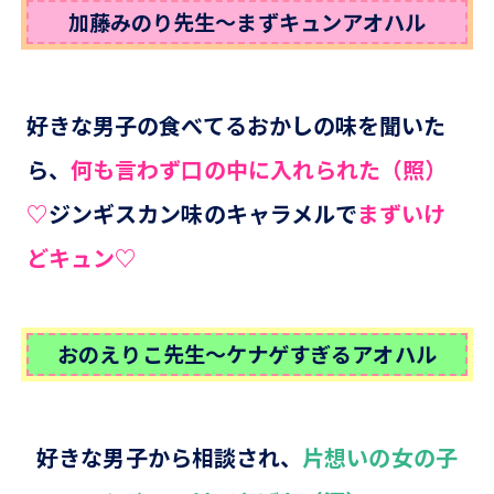
加藤みのり先生～まずキュンアオハル
好きな男子の食べてるおかしの味を聞いた
ら、
何も言わず口の中に入れられた（照）
♡
ジンギスカン味のキャラメルで
まずいけ
どキュン♡
おのえりこ先生～ケナゲすぎるアオハル
好きな男子から相談され、
片想いの女の子