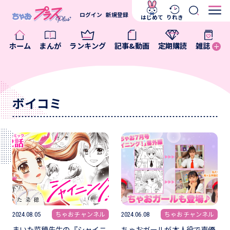
ログイン
新規登録
はじめて
りれき
ホーム
まんが
ランキング
記事&動画
定期購読
雑誌
ボイコミ
ちゃおチャンネル
ちゃおチャンネル
2024.08.05
2024.06.08
まいた菜穂先生の『シャイニ
ちゃおガールが本人役で声優