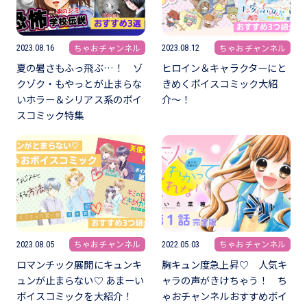
ちゃおチャンネル
ちゃおチャンネル
2023.08.16
2023.08.12
夏の暑さもふっ飛ぶ…！ ゾ
ヒロイン＆キャラクターにと
クゾク・もやっとが止まらな
きめくボイスコミック大紹
いホラー＆シリアス系のボイ
介〜！
スコミック特集
ちゃおチャンネル
ちゃおチャンネル
2023.08.05
2022.05.03
ロマンチック展開にキュンキ
胸キュン度急上昇♡ 人気キ
ュンが止まらない♡ あまーい
ャラの声がきけちゃう！ ち
ボイスコミックを大紹介！
ゃおチャンネルおすすめボイ