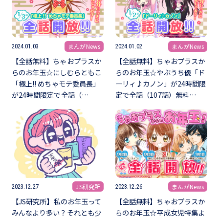
まんがNews
まんがNews
2024.01.03
2024.01.02
【全話無料】ちゃおプラスか
【全話無料】ちゃおプラスか
らのお年玉☆にしむらともこ
らのお年玉☆やぶうち優「ド
「極上!! めちゃモテ委員長」
ーリィ♪カノン」が24時間限
が24時間限定で全話（…
定で全話（107話）無料…
JS研究所
まんがNews
2023.12.27
2023.12.26
【JS研究所】私のお年玉って
【全話無料】ちゃおプラスか
みんなより多い？それとも少
らのお年玉☆平成女児特集よ