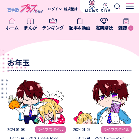
ログイン
新規登録
はじめて
りれき
ホーム
まんが
ランキング
記事&動画
定期購読
雑誌
お年玉
ライフスタイル
ライフスタイル
2024.01.08
2024.01.07
「キン星」の2人がナビゲー
「キン星」の2人がナビゲー