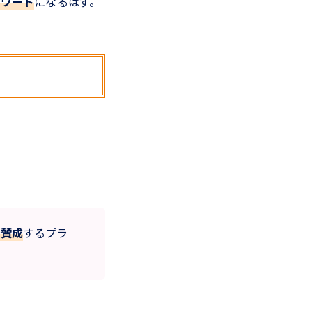
ーワード
になるはず。
で賛成
するプラ