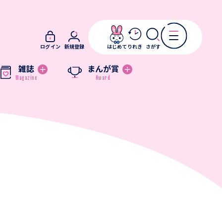
ログイン
新規登録
はじめて
りれき
さがす
雑誌
まんが賞