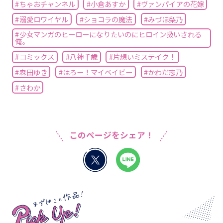
#ちゃおチャンネル
#小倉あすか
#ヴァンパイアの花嫁
#溺愛ロワイヤル
#ショコラの魔法
#みづほ梨乃
#少女マンガのヒーローになりたいのにヒロイン扱いされる
俺。
#コミックス
#八神千歳
#片想いミステイク！
#森田ゆき
#はろー！マイベイビー
#かわだ志乃
#さわか
このページをシェア！