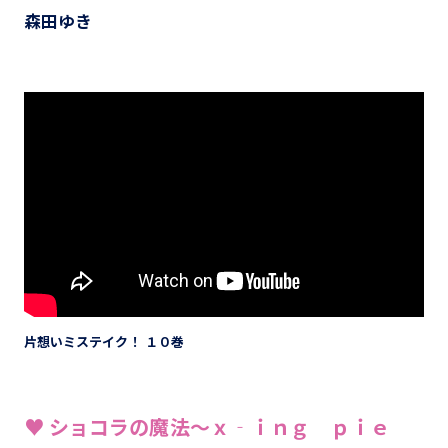
森田ゆき
片想いミステイク！ １０巻
♥ ショコラの魔法～ｘ‐ｉｎｇ ｐｉｅ