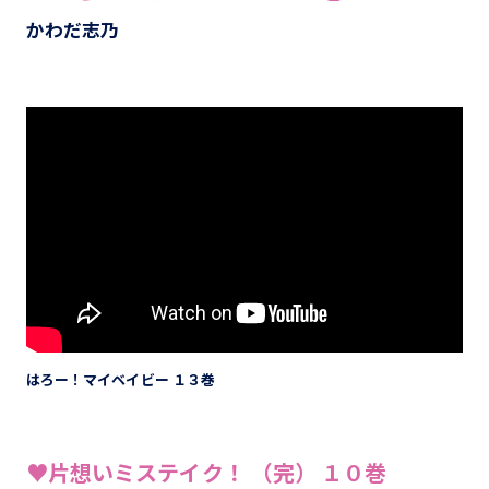
かわだ志乃
はろー！マイベイビー １３巻
♥片想いミステイク！ （完）
１０巻