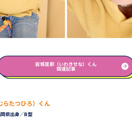
岩城星那（いわきせな）くん
関連記事
むらたつひろ）くん
／福岡県出身／B型