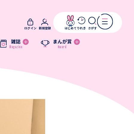
ログイン
新規登録
はじめて
りれき
さがす
雑誌
まんが賞