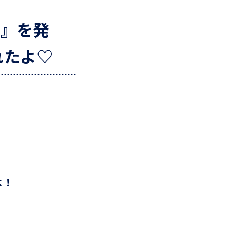
ER』を発
れたよ♡
よ！