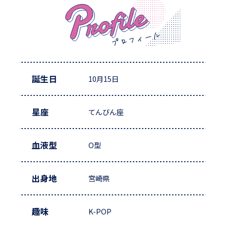
誕生日
10月15日
星座
てんびん座
血液型
O型
出身地
宮崎県
趣味
K-POP