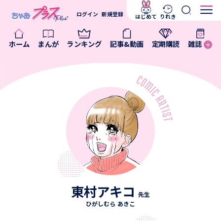
ログイン
新規登録
はじめて
りれき
ホーム
まんが
ランキング
記事&動画
定期購読
雑誌
東村アキコ
先生
ひがしむら あきこ