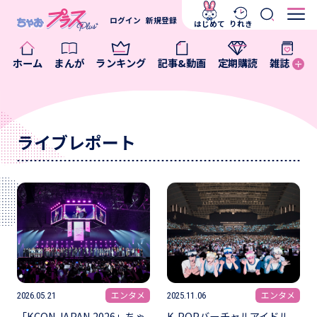
ログイン
新規登録
はじめて
りれき
ホーム
まんが
ランキング
記事&動画
定期購読
雑誌
ライブレポート
エンタメ
エンタメ
2026.05.21
2025.11.06
「KCON JAPAN 2026」ちゃ
K-POPバーチャルアイドル