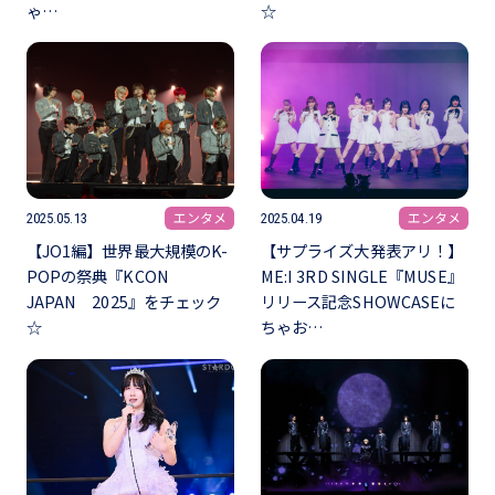
ゃ…
☆
エンタメ
エンタメ
2025.05.13
2025.04.19
【JO1編】世界最大規模のK-
【サプライズ大発表アリ！】
POPの祭典『KCON
ME:I 3RD SINGLE『MUSE』
JAPAN 2025』をチェック
リリース記念SHOWCASEに
☆
ちゃお…