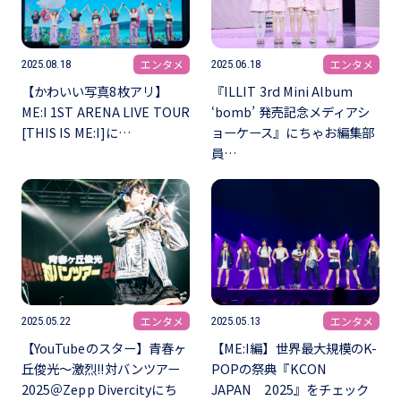
エンタメ
エンタメ
2025.08.18
2025.06.18
【かわいい写真8枚アリ】
『ILLIT 3rd Mini Album
ME:I 1ST ARENA LIVE TOUR
‘bomb’ 発売記念メディアシ
[THIS IS ME:I]に…
ョーケース』にちゃお編集部
員…
エンタメ
エンタメ
2025.05.22
2025.05.13
【YouTubeのスター】青春ヶ
【ME:I編】世界最大規模のK-
丘俊光～激烈!!対バンツアー
POPの祭典『KCON
2025＠Zepp Divercityにち
JAPAN 2025』をチェック