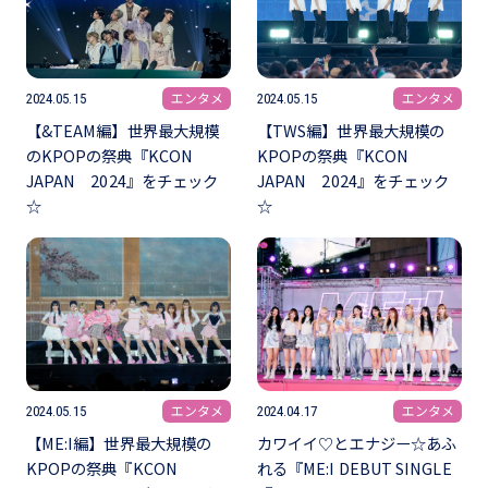
エンタメ
エンタメ
2024.05.15
2024.05.15
【&TEAM編】世界最大規模
【TWS編】世界最大規模の
のKPOPの祭典『KCON
KPOPの祭典『KCON
JAPAN 2024』をチェック
JAPAN 2024』をチェック
☆
☆
エンタメ
エンタメ
2024.05.15
2024.04.17
【ME:I編】世界最大規模の
カワイイ♡とエナジー☆あふ
KPOPの祭典『KCON
れる『ME:I DEBUT SINGLE