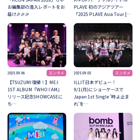
お編集部の潜入レポートをお
PLAVE 初のアジアツアー
届け🎉🎉🎉
『2025 PLAVE Asia Tour […
エンタメ
エンタメ
2025.09.06
2025.09.05
【TSUZUMI復帰！】ME:I
ILLIT日本デビュー！
1ST ALBUM『WHO I AM』
9/1(月)にショーケースで
リリース記念SHOWCASEに
Japan 1st Single '時よ止ま
ち…
れ’を…