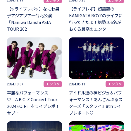
エンタメ
エンタメ
2024.12.11
2024.10.25
【✨ライブレポ✨】なにわ男
【ライブレポ】超話題の
子アジアツアー台北公演
KAMIGATA BOYZのライブに
『Naniwa Danshi ASIA
行ってきたよ！総勢106名が
TOUR 202…
おくる最高のエンタ…
エンタメ
エンタメ
2024.10.07
2024.06.11
華麗なパフォーマンス
アイドル達の神ビジュ＆パフ
♡「A.B.C-Z Concert Tour
ォーマンス！あんさんぶるス
2024F.O.R」をライブレポ！
ターズ『スタライ』8thライ
サプ…
ブレポート♡