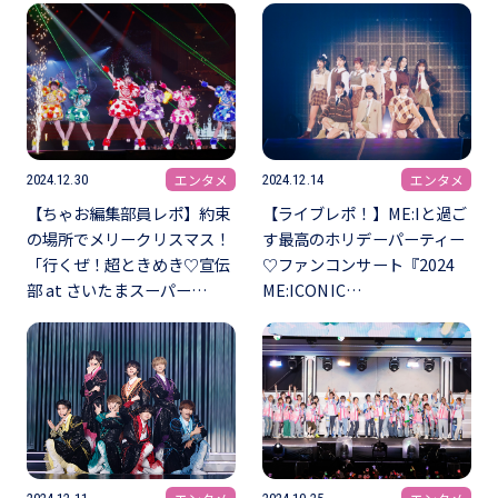
エンタメ
エンタメ
2024.12.30
2024.12.14
【ちゃお編集部員レポ】約束
【ライブレポ！】ME:Iと過ご
の場所でメリークリスマス！
す最高のホリデーパーティー
「行くぜ！超ときめき♡宣伝
♡ファンコンサート『2024
部 at さいたまスーパー…
ME:ICONIC…