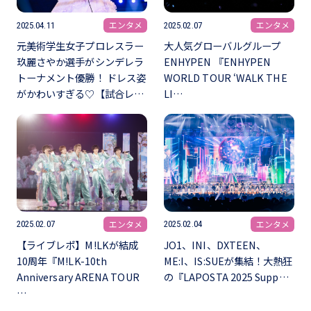
エンタメ
エンタメ
2025.04.11
2025.02.07
元美術学生女子プロレスラー
大人気グローバルグループ
玖麗さやか選手がシンデレラ
ENHYPEN 『ENHYPEN
トーナメント優勝！ ドレス姿
WORLD TOUR ‘WALK THE
がかわいすぎる♡【試合レ…
LI…
エンタメ
エンタメ
2025.02.07
2025.02.04
【ライブレポ】M!LKが結成
JO1、INI、DXTEEN、
10周年『M!LK-10th
ME:I、IS:SUEが集結！大熱狂
Anniversary ARENA TOUR
の『LAPOSTA 2025 Supp…
…