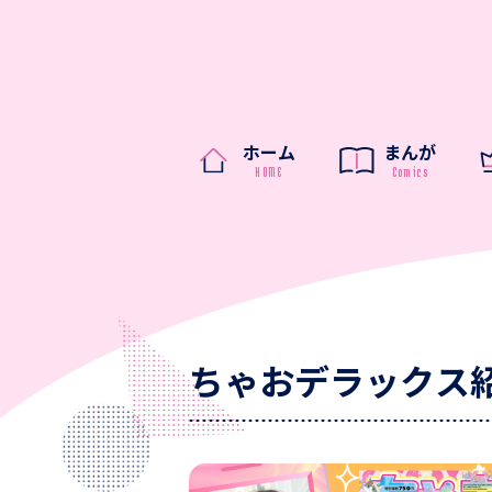
ホーム
まんが
ちゃおデラックス