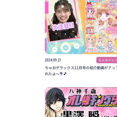
ちゃおチャ
2024.09.21
ちゃおデラックス11月号の紹介動画がアッ
れたよ～💐💕