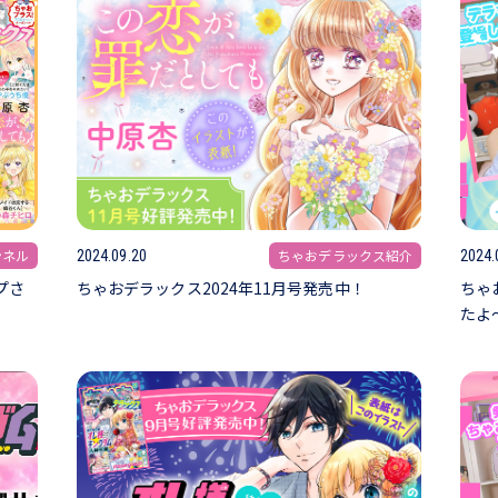
ンネル
ちゃおデラックス紹介
2024.09.20
2024.
プさ
ちゃおデラックス2024年11月号発売中！
ちゃ
たよ～