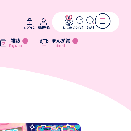
ログイン
新規登録
はじめて
りれき
さがす
雑誌
まんが賞