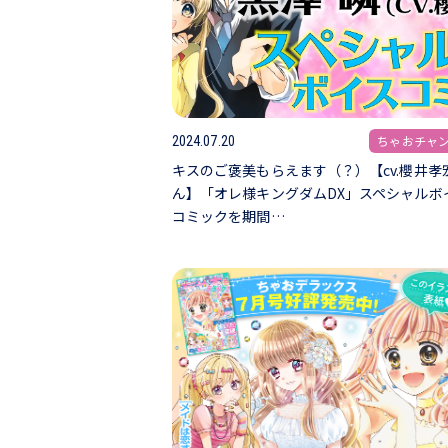
ちゃおチャ
2024.07.20
キスのご褒美もらえます（？）【cv.櫻井孝
ん】「オレ様キングダムDX」スペシャルボ
コミックを期間…