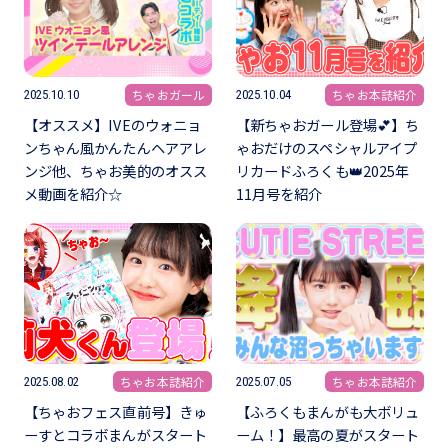
ちゃおガール
ちゃお本誌紹介
2025.10.10
2025.10.04
【オススメ】IVEのウォニョ
【新ちゃおガール登場💕】ち
ンちゃん風かんたんヘアアレ
ゃおだけのスペシャルアイプ
ンジ他、ちゃお美的のオスス
リカードふろくも👑2025年
メ動画を紹介☆
11月号を紹介
ちゃお本誌紹介
ちゃお本誌紹介
2025.08.02
2025.07.05
【ちゃおフェス直前号】きゅ
【ふろくもまんがも大ボリュ
ーすとコラボまんがスタート
ーム！】最高の夏がスタート