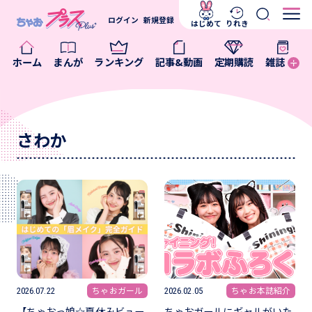
ログイン
新規登録
はじめて
りれき
ホーム
まんが
ランキング
記事&動画
定期購読
雑誌
さわか
ちゃおガール
ちゃお本誌紹介
2026.07.22
2026.02.05
【ちゃおっ娘☆夏休みビュー
ちゃおガールにギャルがいた