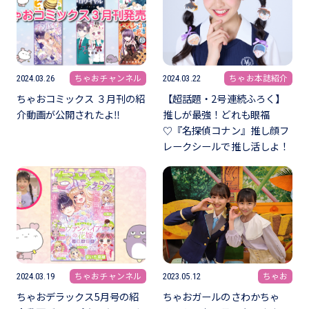
ちゃおチャンネル
ちゃお本誌紹介
2024.03.26
2024.03.22
ちゃおコミックス ３月刊の紹
【超話題・2号連続ふろく】
介動画が公開されたよ‼
推しが最強！どれも眼福
♡『名探偵コナン』推し顔フ
レークシールで推し活しよ！
ちゃおチャンネル
ちゃお
2024.03.19
2023.05.12
ちゃおデラックス5月号の紹
ちゃおガールのさわかちゃ