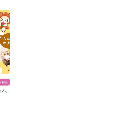
ews
もふ」