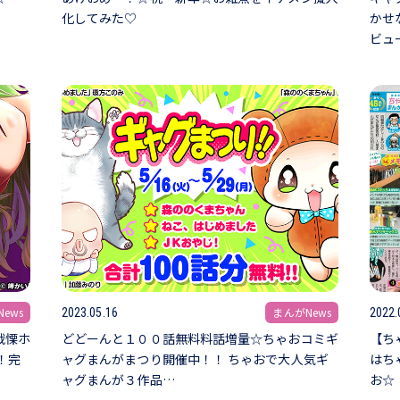
化してみた♡
かせ
ビュ
ews
まんがNews
2023.05.16
2022.
戦慄ホ
どどーんと１００話無料料話増量☆ちゃおコミギ
【ち
！完
ャグまんがまつり開催中！！ ちゃおで大人気ギ
はち
ャグまんが３作品…
お☆