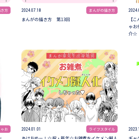
描き方
まんがの描き方
2024.07.18
2024.
まんがの描き方 第13回
【こ
ゃお
介☆
ちゃお
ライフスタイル
2024.01.01
2023.
☆
あけおめー！☆祝・新年☆お雑煮をイケメン擬人
ギャ