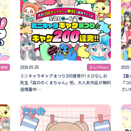
売情報
まんがNews
2026.05.20
2025.
ミニキャラギャグまつり200連発!!!! えびなしお
【重
先生『森ののくまちゃん』他、大人気作品が無料
『コ
話増量中…
さい