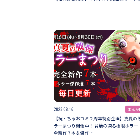
まんがN
2023.08.16
【祝・ちゃおコミ２周年特別企画】真夏の
ラーまつり開催中！ 背筋の凍る極限ホラー
全新作７本＆傑作…