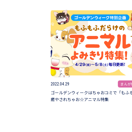
まんがN
2022.04.29
ゴールデンウィークはちゃおコミで「もふ
癒やされちゃお☆アニマル特集