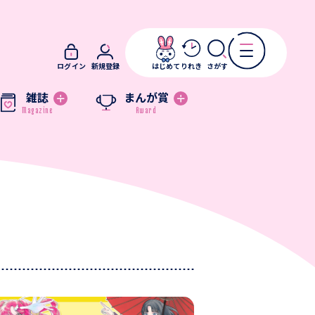
ログイン
新規登録
はじめて
りれき
さがす
雑誌
まんが賞