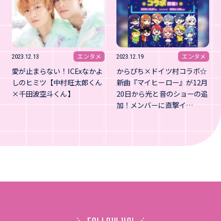
エンタメ
エンタメ
2023.12.13
2023.12.19
愛が止まらない！ICExなかよ
からぴち×ドイツ村コラボ☆
しのヒミツ【中村旺太郎くん
新曲『マイヒーロー』が12月
×千田波空斗くん】
20日から光と音のショーの追
加！メンバーに直撃イ…