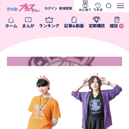
ログイン
新規登録
はじめて
りれき
ホーム
まんが
ランキング
記事&動画
定期購読
雑誌