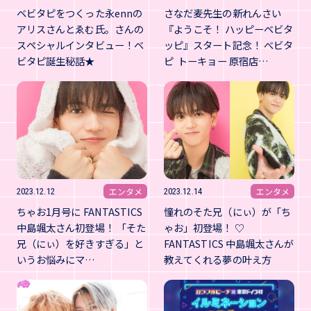
ベビタピをつくった永ennの
さなだ麦先生の新れんさい
アリスさんとゑむ氏。さんの
『ようこそ！ ハッピーベビタ
スペシャルインタビュー！ベ
ッピ』スタート記念！ べビタ
ビタピ誕生秘話★
ピ トーキョー 原宿店…
エンタメ
エンタメ
2023.12.12
2023.12.14
ちゃお1月号に FANTASTICS
憧れのそた兄（にぃ）が「ち
中島颯太さん初登場！ 「そた
ゃお」初登場！ ♡
兄（にぃ）を好きすぎる」と
FANTASTICS 中島颯太さんが
いうお悩みにマ…
教えてくれる夢の叶え方