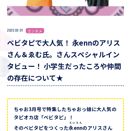
2025.03.01
エンタメ
ベビタピで大人気！ 永ennのアリス
さん＆ゑむ氏。さんスペシャルイン
タビュー！ 小学生だったころや仲間
の存在について★
ちゃお3月号で特集したちゃおっ娘に大人気の
タピオカ店「ベビタピ」！
えいえん
そのベビタピをつくった
永enn
のアリスさん