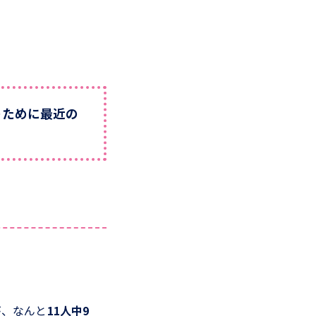
のために最近の
が、なんと
11人中9