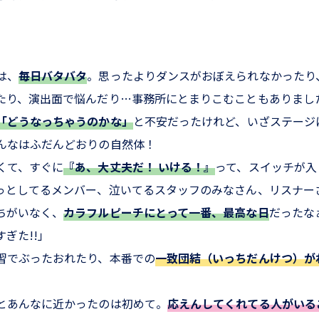
は、
毎日バタバタ
。思ったよりダンスがおぼえられなかったり
たり、演出面で悩んだり…事務所にとまりこむこともありまし
「どうなっちゃうのかな」
と不安だったけれど、いざステージ
んなはふだんどおりの自然体！
くて、すぐに
『あ、大丈夫だ！ いける！』
って、スイッチが入
っとしてるメンバー、泣いてるスタッフのみなさん、リスナー
ちがいなく、
カラフルピーチにとって一番、最高な日
だったな
ぎた!!」
習でぶったおれたり、本番での
一致団結（いっちだんけつ）が
とあんなに近かったのは初めて。
応えんしてくれてる人がいる