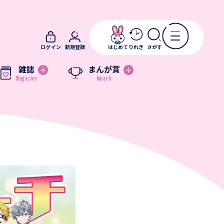
ログイン
新規登録
はじめて
りれき
さがす
雑誌
まんが賞