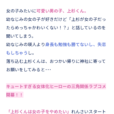
女の子みたいに
可愛い男の子、上杉くん。
幼なじみの女の子が好きだけど「上杉が女の子だっ
たらめっちゃかわいくない！？」と話しているのを
聞いてしまう。
幼なじみの瑛人より
身長も勉強も勝てないし、失恋
もしちゃう
し。
落ち込む上杉くんは、おつかい帰りに神社に寄って
お願いをしてみると･･･
キュートすぎる女体化ヒーローの三角関係ラブコメ
開幕！！
「上杉くんは女の子をやめたい」
れんさいスタート