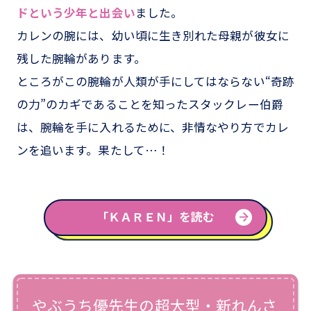
ドという少年と出会い
ました。
カレンの腕には、幼い頃に生き別れた母親が彼女に
残した腕輪があります。
ところがこの腕輪が人類が手にしてはならない“奇跡
の力”のカギであることを知ったスタックレー伯爵
は、腕輪を手に入れるために、非情なやり方でカレ
ンを追います。果たして…！
「ＫＡＲＥＮ」を読む
やぶうち優先生の超大型・新れんさ