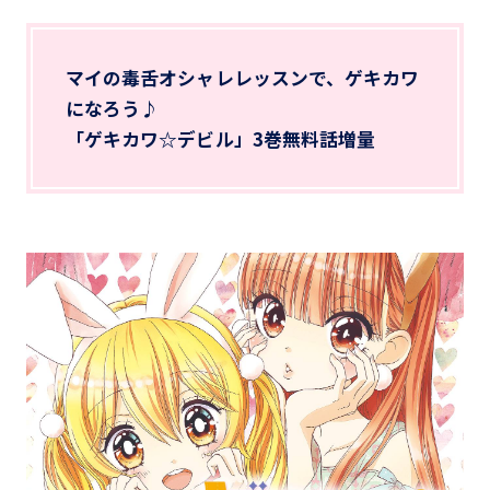
マイの毒舌オシャレレッスンで、ゲキカワ
になろう♪
「ゲキカワ☆デビル」3巻無料話増量