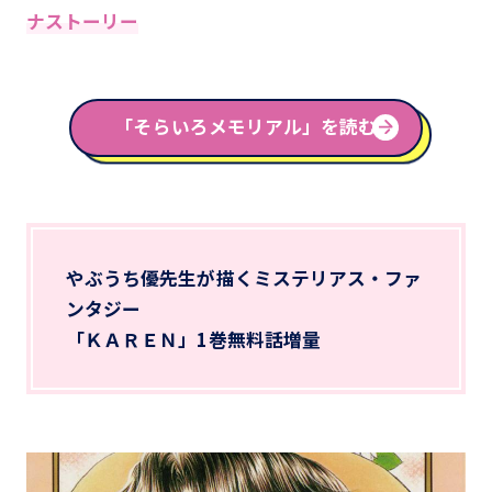
ナストーリー
「そらいろメモリアル」を読む
やぶうち優先生が描くミステリアス・ファ
ンタジー
「ＫＡＲＥＮ」1巻無料話増量