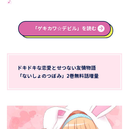
♪
「ゲキカワ☆デビル」を読む
ドキドキな恋愛とせつない友情物語
「ないしょのつぼみ」2巻無料話増量