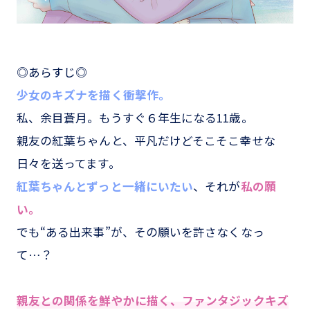
◎あらすじ◎
少女のキズナを描く衝撃作。
私、余目蒼月。もうすぐ６年生になる11歳。
親友の紅葉ちゃんと、平凡だけどそこそこ幸せな
日々を送ってます。
紅葉ちゃんとずっと一緒にいたい
、それが
私の願
い。
でも“ある出来事”が、その願いを許さなくなっ
て…？
親友との関係を鮮やかに描く、ファンタジックキズ