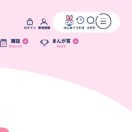
ログイン
新規登録
はじめて
りれき
さがす
雑誌
まんが賞