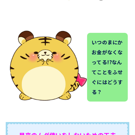
いつのまにか
お金がなくな
ってる!?なん
てことをふせ
ぐにはどうす
る？