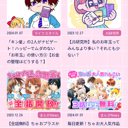
ライフスタイル
JS研究所
2024.01.07
2023.12.27
「キン星」の2人がナビゲー
【JS研究所】私のお年玉って
ト！ハッピーでムダのない
みんなより多い？それとも少
「お年玉」の使い方③【お金
ない？
の管理はどうする？】
まんがNews
まんがNews
2023.12.26
2024.01.01
【全話無料】ちゃおプラスか
毎日更新！ちゃお大人気作品