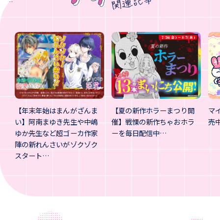
【年末年始はまんがざんま
【夏の新作ホラーまつり開
マ
い】阿南まゆき先生や中嶋
催】戦慄の新作ちゃおホラ
売
ゆか先生など超ゴーカ作家
ーを毎日配信中…
陣の新れんさいがゾクゾク
スタート…