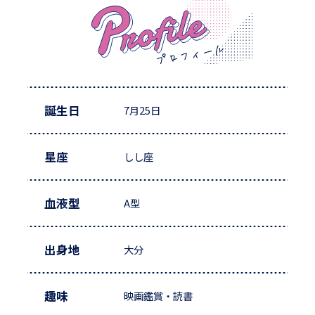
誕生日
7月25日
星座
しし座
血液型
A型
出身地
大分
趣味
映画鑑賞・読書