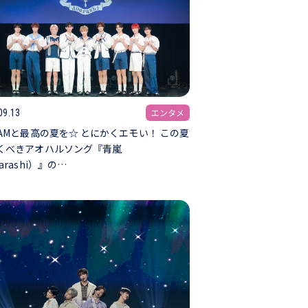
エンタメ
09.13
EAMと最高の夏を☆ とにかくエモい！ この夏
くべきアオハルソング『青嵐
arashi）』の…