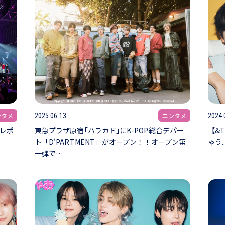
ンタメ
エンタメ
2025.06.13
2024.
入レポ
東急プラザ原宿｢ハラカド｣にK-POP総合デパー
【&
ト「D'PARTMENT」がオープン！！オープン第
ゃう.
一弾で…