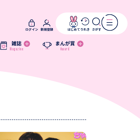
ログイン
新規登録
はじめて
りれき
さがす
雑誌
まんが賞