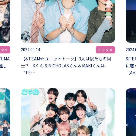
ンタメ
エンタメ
2024.09.14
2024.
UMA
【&TEAM☆ユニットトーク】3人は似たもの同
&T
推し
士!? Kくん＆NICHOLASくん＆MAKIくんは
に聴
〝TE…
（Ao