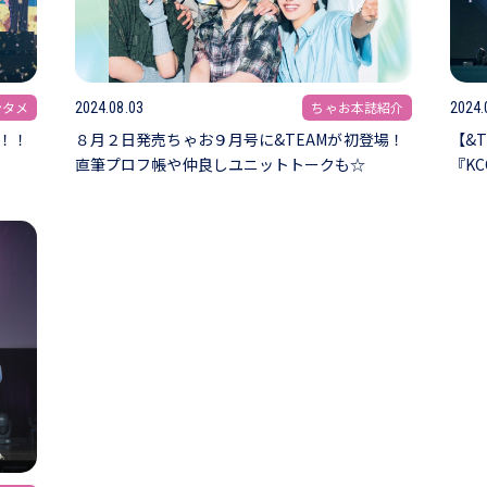
ンタメ
ちゃお本誌紹介
2024.08.03
2024.
！！
８月２日発売ちゃお９月号に&TEAMが初登場！
【&
直筆プロフ帳や仲良しユニットトークも☆
『KC