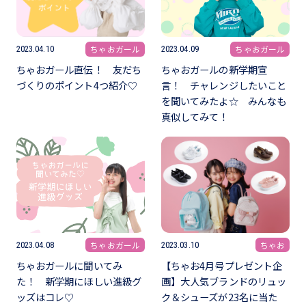
ちゃおガール
ちゃおガール
2023.04.10
2023.04.09
ちゃおガール直伝！ 友だち
ちゃおガールの新学期宣
づくりのポイント4つ紹介♡
言！ チャレンジしたいこと
を聞いてみたよ☆ みんなも
真似してみて！
ちゃおガール
ちゃお
2023.04.08
2023.03.10
ちゃおガールに聞いてみ
【ちゃお4月号プレゼント企
た！ 新学期にほしい進級グ
画】大人気ブランドのリュッ
ッズはコレ♡
ク＆シューズが23名に当た