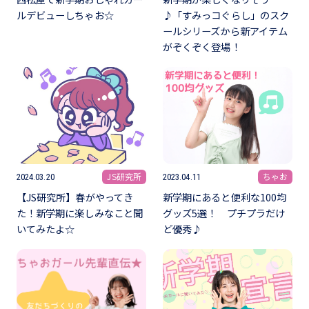
ルデビューしちゃお☆
♪「すみっコぐらし」のスク
ールシリーズから新アイテム
がぞくぞく登場！
JS研究所
ちゃお
2024.03.20
2023.04.11
【JS研究所】春がやってき
新学期にあると便利な100均
た！新学期に楽しみなこと聞
グッズ5選！ プチプラだけ
いてみたよ☆
ど優秀♪