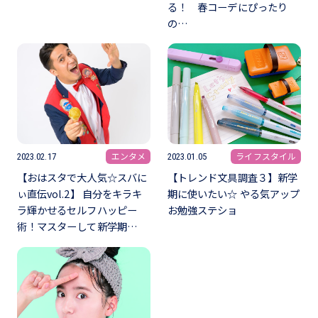
る！ 春コーデにぴったり
の…
エンタメ
ライフスタイル
2023.02.17
2023.01.05
【おはスタで大人気☆スバに
【トレンド文具調査３】新学
ぃ直伝vol.2】 自分をキラキ
期に使いたい☆ やる気アップ
ラ輝かせるセルフハッピー
お勉強ステショ
術！マスターして新学期…