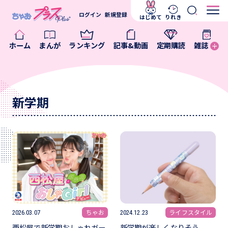
ログイン
新規登録
はじめて
りれき
ホーム
まんが
ランキング
記事&動画
定期購読
雑誌
新学期
ちゃお
ライフスタイル
2026.03.07
2024.12.23
西松屋で新学期おしゃれガー
新学期が楽しくなりそう