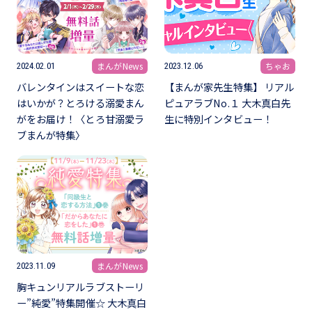
まんがNews
ちゃお
2024.02.01
2023.12.06
バレンタインはスイートな恋
【まんが家先生特集】 リアル
はいかが？とろける溺愛まん
ピュアラブNo.１ 大木真白先
がをお届け！〈とろ甘溺愛ラ
生に特別インタビュー！
ブまんが特集〉
まんがNews
2023.11.09
胸キュンリアルラブストーリ
ー”純愛”特集開催☆ 大木真白