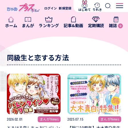
ログイン
新規登録
はじめて
りれき
ホーム
まんが
ランキング
記事&動画
定期購読
雑誌
同級生と恋する方法
まんがNews
まんがNews
2026.02.01
2025.07.15
とろける恋しちゃお♡ バレン
【祝♡10周年】大木真白先生