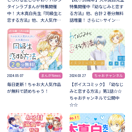
タインラブまんが特集開催
特集開催中『幼なじみと恋す
中！ 大木真白先生『同級生と
る方法』他、合計２巻分無料
恋する方法』他、大人気作…
話増量！ さらに✨サイン…
まんがNews
ちゃおチャンネル
2024.05.07
2024.03.27
毎日更新！ちゃお大人気作品
【ボイスコミック】「幼なじ
が無料で読めちゃう！
みと恋する方法」第1話☆☆
ちゃおチャンネルで公開中
☆☆