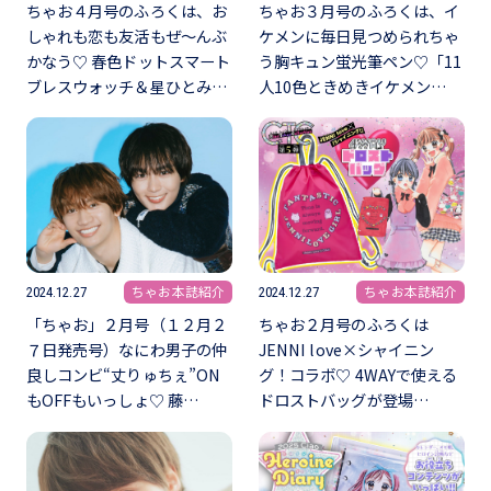
ちゃお４月号のふろくは、お
ちゃお３月号のふろくは、イ
しゃれも恋も友活もぜ～んぶ
ケメンに毎日見つめられちゃ
かなう♡ 春色ドットスマート
う胸キュン蛍光筆ペン♡「11
ブレスウォッチ＆星ひとみ…
人10色ときめきイケメン…
ちゃお本誌紹介
ちゃお本誌紹介
2024.12.27
2024.12.27
「ちゃお」２月号（１２月２
ちゃお２月号のふろくは
７日発売号）なにわ男子の仲
JENNI love×シャイニン
良しコンビ“丈りゅちぇ”ON
グ！コラボ♡ 4WAYで使える
もOFFもいっしょ♡ 藤…
ドロストバッグが登場…