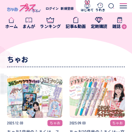
ログイン
新規登録
はじめて
りれき
ホーム
まんが
ランキング
記事&動画
定期購読
雑誌
ちゃお
ちゃお
ちゃお
2025.12.03
2025.09.03
ちゃお1月号のふろくは、ス
ちゃお10月号のふろくは…文