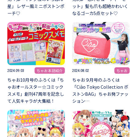
星」 レザー風ミニボストンポ
ット」髪も爪も超絶かわいく
ーチ♡
なるゴーカ5点セット♡
ちゃお本誌紹介
ちゃお
2024.09.03
2024.08.02
ちゃお10月号のふろくは「ち
ちゃお９月号のふろくは
ゃおオールスター☆コミック
「Ciào Tokyo Collection ボ
スメモ」創刊47周年を記念し
ストンBAG」ちゃお発ファッ
て人気キャラが大集結！
ション…