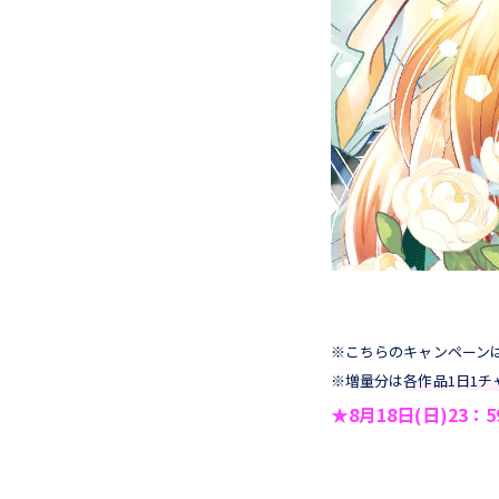
※こちらのキャンペーン
※増量分は
各作品1日1チ
★8月18日(日)2