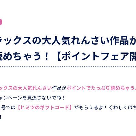
ラックスの大人気れんさい作品
読めちゃう！【ポイントフェア
ックスの大人気れんさい
作品が
ポイントでたっぷり読めちゃう
ャンペーンを見逃さないでね！
月号では
【ヒミツのギフトコード】
がもらえるよ！くわしくは
！