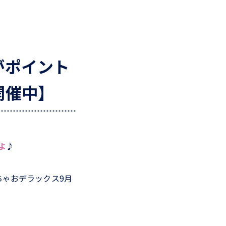
がポイント
開催中】
よ
♪
ちゃおデラックス9月