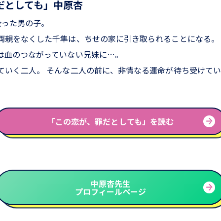
だとしても」中原杏
会った男の子。
両親をなくした千隼は、ちせの家に引き取られることになる。
は血のつながっていない兄妹に…。
ていく二人。 そんな二人の前に、非情なる運命が待ち受けて
「この恋が、罪だとしても」を読む
中原杏先生
プロフィールページ