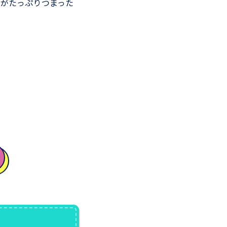
ーがたっぷりつまった