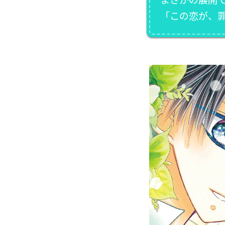
「この恋が、