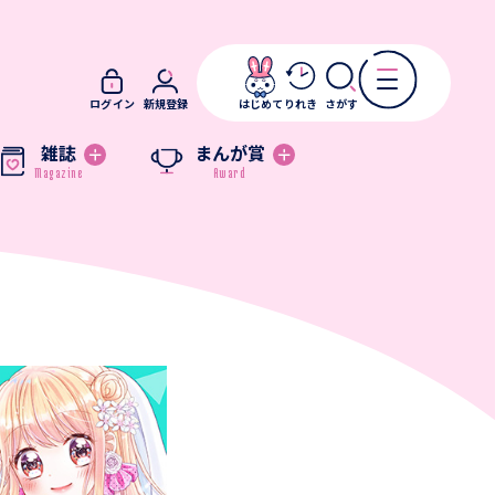
ログイン
新規登録
はじめて
りれき
さがす
雑誌
まんが賞