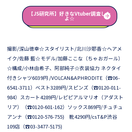
【JS研究所】好きなVtuber調査した
よ☆
撮影/深山徳幸☆スタイリスト/北川沙耶香☆ヘアメ
イク/佐藤 藍☆モデル/加藤ここな（ちゃおガール）
☆構成/小林由希子、阿部純子☆衣装協力 ネクタイ
付きシャツ6039円 /VOLCAN&APHRODITE（☎06-
6541-3711）ベスト3289円/スピンズ（☎0120-011-
984）スカート4289円/レピピアルマリオ（アダスト
リア）（☎0120-601-162）ソックス869円/チュチュ
アンナ（☎0120-576-755) 靴4290円/csT&P渋谷
109店（☎03-3477-5175)