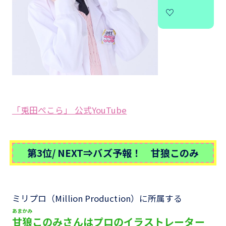
♡
「兎田ぺこら」 公式YouTube
第3位/ NEXT⇒バズ予報！ 甘狼このみ
ミリプロ（Million Production）に所属する
あまかみ
甘狼
このみさんはプロのイラストレーター