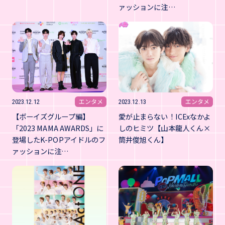
ァッションに注…
エンタメ
エンタメ
2023.12.12
2023.12.13
【ボーイズグループ編】
愛が止まらない！ICExなかよ
「2023 MAMA AWARDS」に
しのヒミツ【山本龍人くん×
登場したK-POPアイドルのフ
筒井俊旭くん】
ァッションに注…