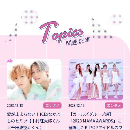
エンタメ
エンタメ
2023.12.13
2023.12.12
愛が止まらない！ICExなかよ
【ガールズグループ編】
しのヒミツ【中村旺太郎くん
「2023 MAMA AWARDS」に
×千田波空斗くん】
登場したK-POPアイドルのフ