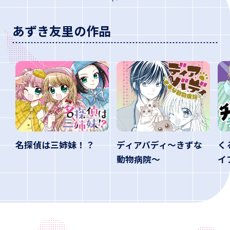
あずき友里の作品
名探偵は三姉妹！？
ディアバディ～きずな
く
動物病院～
イ