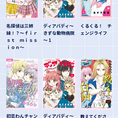
名探偵は三姉
ディアバディ～
くるくる！ チ
妹！？～ｆｉｒ
きずな動物病院
ェンジライフ
ｓｔ ｍｉｓｓ
～ 1
ｉｏｎ～
ディアバディ～
初恋わんチャン
教えてくださ