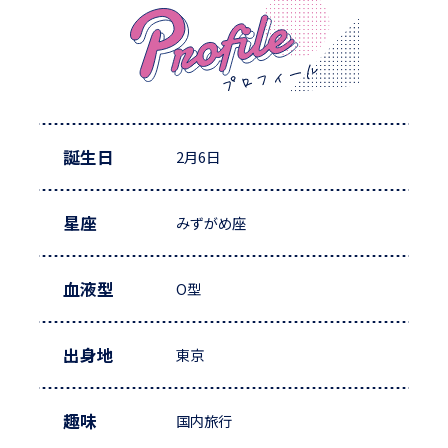
誕生日
2月6日
星座
みずがめ座
血液型
O型
出身地
東京
趣味
国内旅行