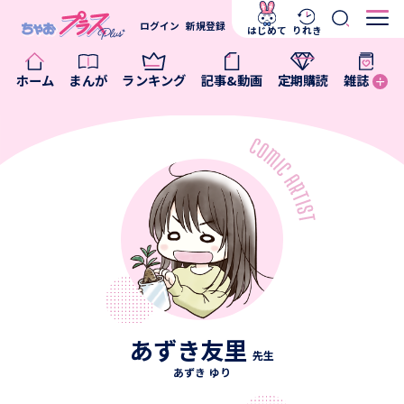
ログイン
新規登録
はじめて
りれき
ホーム
まんが
ランキング
記事&動画
定期購読
雑誌
あずき友里
先生
あずき ゆり