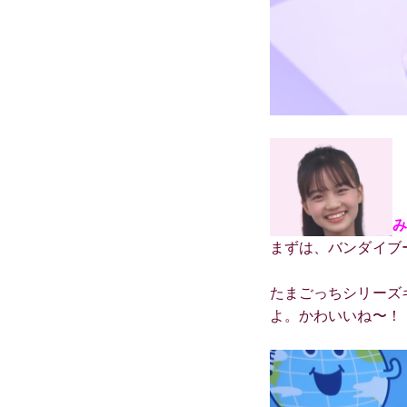
まずは、バンダイブ
たまごっちシリーズ
よ。かわいいね〜！