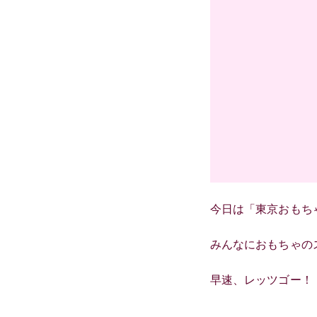
今日は「東京おもちゃ
みんなにおもちゃの
早速、レッツゴー！