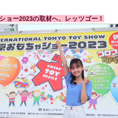
ショー2023の取材へ、レッツゴー！