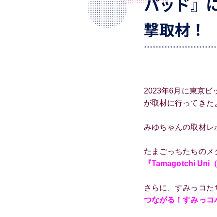
パッド』に
撃取材！
2023年6月に東京
が取材に行ってきた
みゆちゃんの取材レ
たまごっちたちのメタ
『Tamagotchi 
さらに、すみっコた
つながる！すみっコ