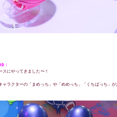
みゆ：
ースにやってきました〜！
キャラクターの「まめっち」や「めめっち」「くちぱっち」が