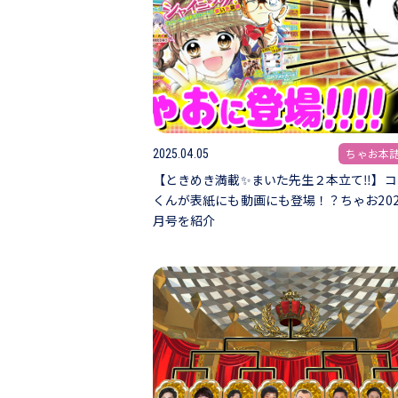
ちゃお本
2025.04.05
【ときめき満載✨まいた先生２本立て‼】コ
くんが表紙にも動画にも登場！？ちゃお202
月号を紹介