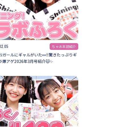
ちゃお本誌紹介
02.05
おガールにギャルがいた👀‼驚きたっぷりギ
ラ爆アゲ2026年3月号紹介😽✨