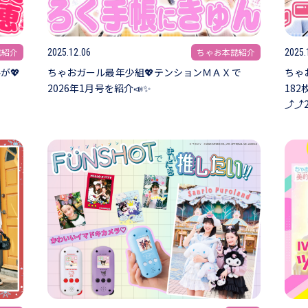
誌紹介
ちゃお本誌紹介
2025.12.06
2025.
が💖
ちゃおガール最年少組💖テンションＭＡＸで
ちゃ
2026年1月号を紹介📣✨
18
⤴⤴2