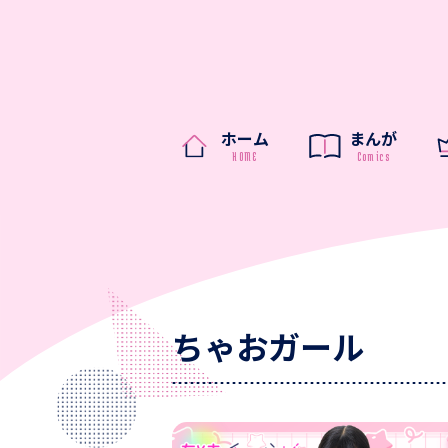
ホーム
まんが
ちゃおガール