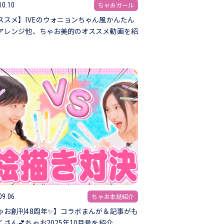
ちゃおガール
10.10
ススメ】IVEのウォニョンちゃん風かんたん
アレンジ他、ちゃお美的のオススメ動画を紹
ちゃお本誌紹介
09.06
ゃお創刊48周年✨】コラボまんが＆記事がも
くさん💕ちゃお2025年10月号を紹介