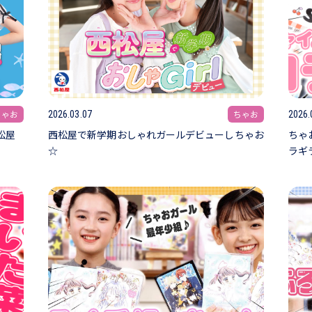
ちゃお
ちゃお
2026.03.07
2026.
松屋
西松屋で新学期おしゃれガールデビューしちゃお
ちゃ
☆
ラギ