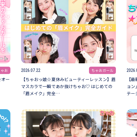
ちゃお
ちゃおガール
2026.07.22
2026.
☆オー
【ちゃおっ娘☆夏休みビューティーレッスン】眉
【最
マスカラで一瞬であか抜けちゃお♡ はじめての
ョン
「眉メイク」完全…
テー