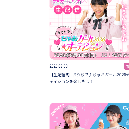
2026.08.03
【生配信!!】おうちで♪ちゃおガール2026
ディションを楽しもう！