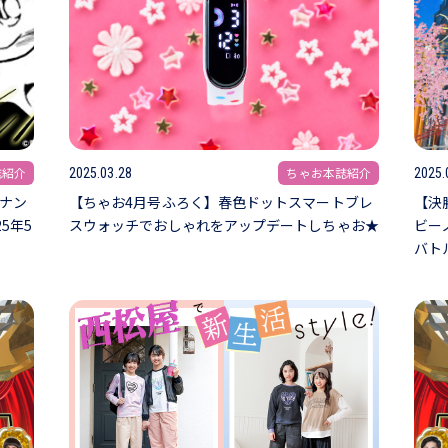
誌紹介
ちゃお本誌紹介
2025.03.28
2025.
ナン
【ちゃお4月号ふろく】春色ドットスマートブレ
【決
5年5
スウォッチでおしゃれをアップデートしちゃお★
ビー
バト