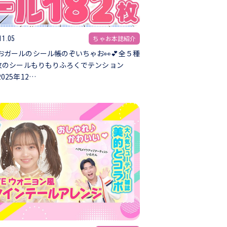
ちゃお本誌紹介
11.05
おガールのシール帳のぞいちゃお👀💕全５種
2枚のシールもりもりふろくでテンション
025年12…