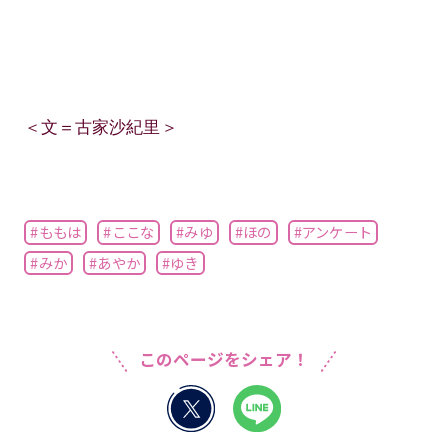
＜文＝古家沙紀里＞
#ももは
#ここな
#みゆ
#ほの
#アンケート
#みか
#あやか
#ゆき
このページをシェア！