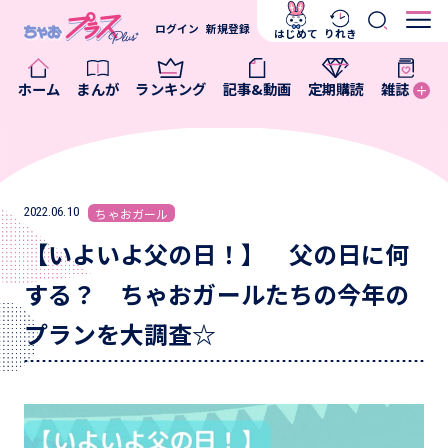
ログイン
新規登録
はじめて
りれき
ホーム
まんが
ランキング
記事&動画
定期購読
雑誌
2022.06.10
ちゃおガール
【いよいよ父の日！】 父の日に何
する？ ちゃおガールたちの今年の
プランを大調査☆