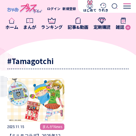
ログイン
新規登録
はじめて
りれき
ホーム
まんが
ランキング
記事&動画
定期購読
雑誌
#Tamagotchi
まんがNews
2025.11.15
【ミルモコラボ】2025年12