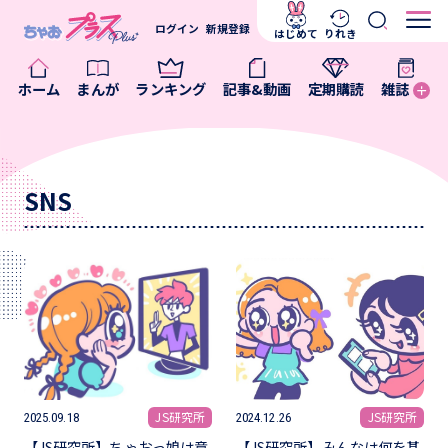
ログイン
新規登録
はじめて
りれき
ホーム
まんが
ランキング
記事&動画
定期購読
雑誌
SNS
JS研究所
JS研究所
2025.09.18
2024.12.26
【JS研究所】ちゃおっ娘は意
【JS研究所】みんなは何を基