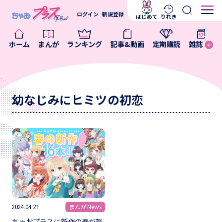
ログイン
新規登録
はじめて
りれき
ホーム
まんが
ランキング
記事&動画
定期購読
雑誌
幼なじみにヒミツの初恋
まんがNews
2024.04.21
ちゃおプラスに新作の春が到