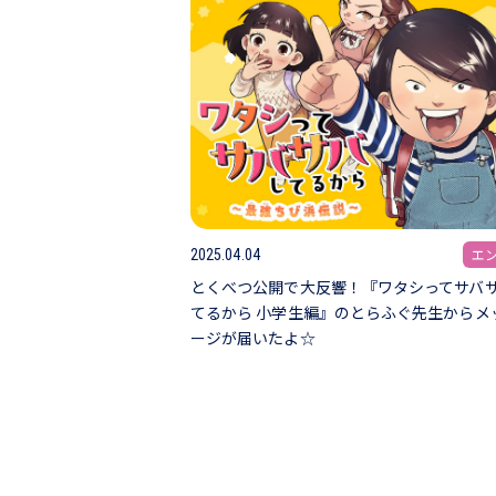
エ
2025.04.04
とくべつ公開で大反響！『ワタシってサバ
てるから 小学生編』のとらふぐ先生からメ
ージが届いたよ☆