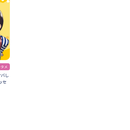
ンタメ
サバし
ッセ