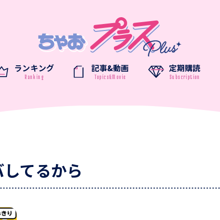
ランキング
記事&動画
定期購読
バしてるから