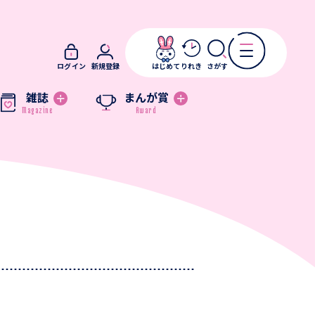
ログイン
新規登録
はじめて
りれき
さがす
雑誌
まんが賞