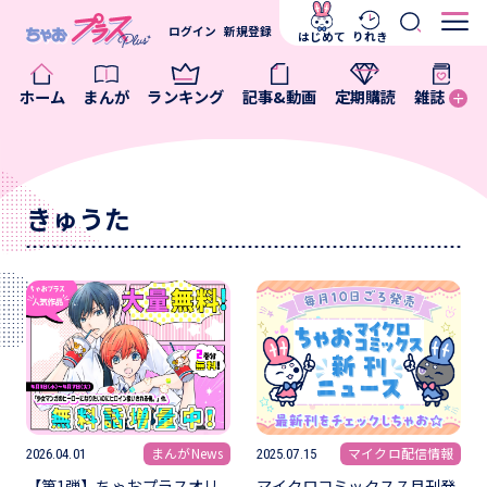
ログイン
新規登録
はじめて
りれき
ホーム
まんが
ランキング
記事&動画
定期購読
雑誌
きゅうた
まんがNews
マイクロ配信情報
2026.04.01
2025.07.15
【第1弾】ちゃおプラスオリ
マイクロコミックス７月刊発