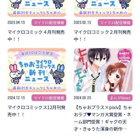
マイクロ配信情報
マイクロ配信情報
2025.04.15
2025.02.15
マイクロコミック４月刊発売
マイクロコミック２月刊発売
中！！
中！！
マイクロ配信情報
まんがNews
2024.12.15
2024.03.25
マイクロコミックス12月刊発
【ちゃおプラス×pixiv】ちゃ
売中！！
おラブ♥マンガ大賞受賞・ネ
ーム部門受賞！ギャグの天
才・きゅうた渾身の新作…