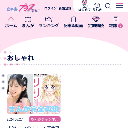
ログイン
新規登録
はじめて
りれき
ホーム
まんが
ランキング
記事&動画
定期購読
雑誌
おしゃれ
ちゃおチャンネル
2024.06.27
「ないしょのリリー」完全再