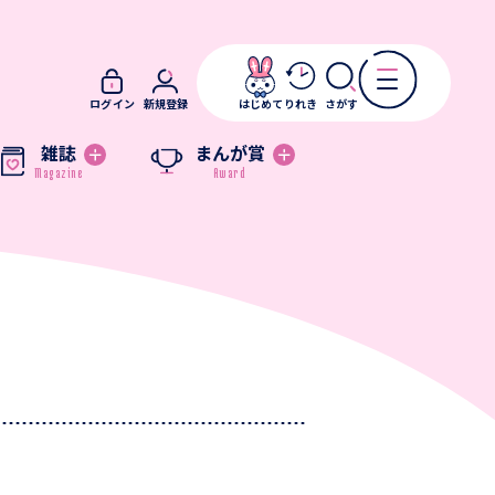
ログイン
新規登録
はじめて
りれき
さがす
雑誌
まんが賞