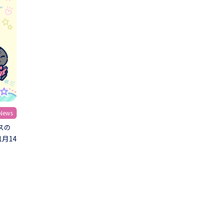
ews
スの
月14