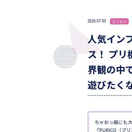
2026.07.03
エンタメ
人気イン
ス！ プリ
界観の中
遊びたく
ちゃおっ娘にも
『PURICO（