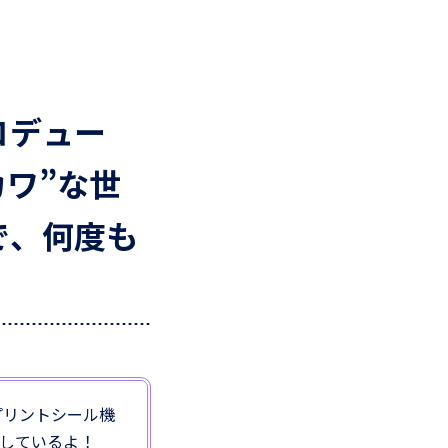
ロデュー
カワ”な世
で、何度も
プリントシール機
場しているよ！