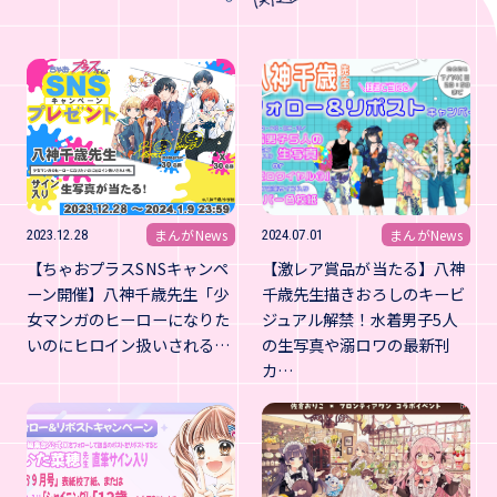
まんがNews
まんがNews
2023.12.28
2024.07.01
【ちゃおプラスSNSキャンペ
【激レア賞品が当たる】八神
ーン開催】八神千歳先生「少
千歳先生描きおろしのキービ
女マンガのヒーローになりた
ジュアル解禁！水着男子5人
いのにヒロイン扱いされる…
の生写真や溺ロワの最新刊
カ…