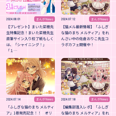
まんがNews
まんがNews
2024.08.01
2024.07.12
【プレゼント】まいた菜穂先
【猫メル最新情報】「ふしぎ
生特集記念！まいた菜穂先生
な猫のまち メルティア」をれ
直筆サイン入り校了紙もしく
んさい中の佐倉おりこ先生コ
は、「シャイニング！」
ラボカフェ開催中！
「１…
まんがNews
まんがNews
2024.07.14
2024.07.18
「ふしぎな猫のまち メルティ
【編集部潜入レポ】「ふしぎ
ア」1巻発売記念！！ オリ
な猫のまち メルティア」をれ