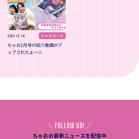
ちゃおガール
2023.12.14
ちゃお1月号の紹介動画がア
ップされたよ～☆
FOLLOW US!
ちゃおの最新ニュースを配信中