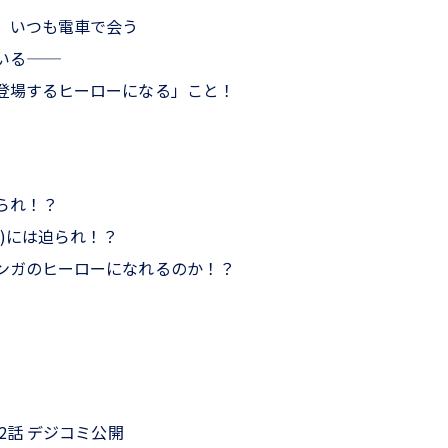
、いつも電車で会う
―――
登場するヒーローになる」こと！
られ！？
)には迫られ！？
ンガのヒーローになれるのか！？
第2話 デジコミ公開