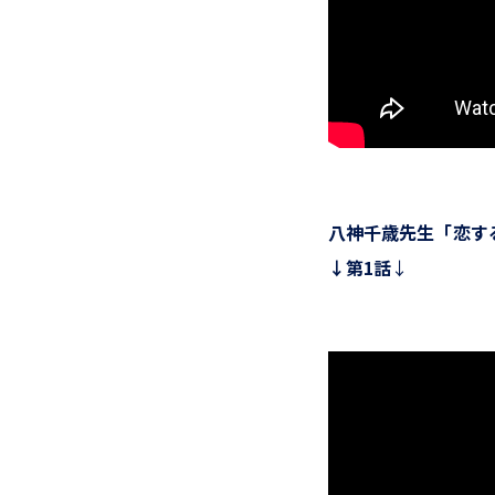
八神千歳先生「恋す
↓第1話
↓