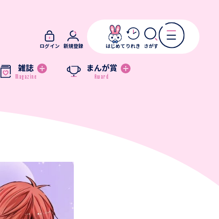
ログイン
新規登録
はじめて
りれき
さがす
雑誌
まんが賞