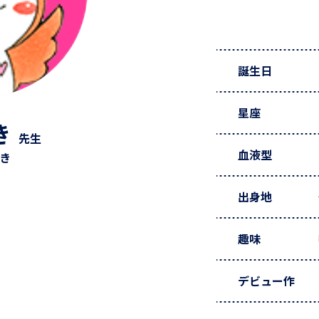
誕生日
星座
き
先生
血液型
みき
出身地
趣味
デビュー作