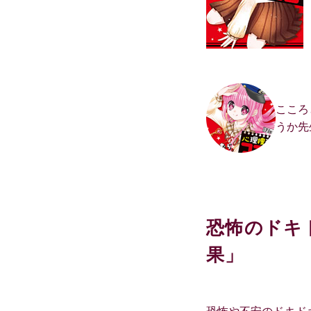
こころ
うか先
恐怖のドキ
果」