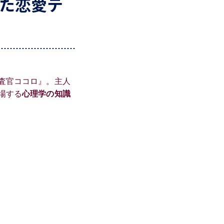
た恋愛テ
査官ココロ』。主人
場する
心理学の知識