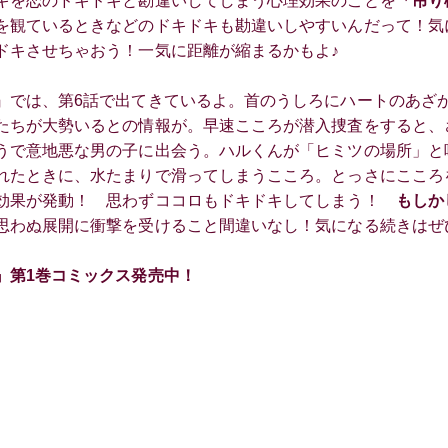
キを恋のドキドキと勘違いしてしまう心理効果のことを
「吊り
を観ているときなどのドキドキも勘違いしやすいんだって！気
ドキさせちゃおう！一気に距離が縮まるかもよ♪
』では、第6話で出てきているよ。首のうしろにハートのあざ
たちが大勢いるとの情報が。早速こころが潜入捜査をすると、
うで意地悪な男の子に出会う。ハルくんが「ヒミツの場所」と
れたときに、水たまりで滑ってしまうこころ。とっさにこころ
効果が発動！ 思わずココロもドキドキしてしまう！
もしか
わぬ展開に衝撃を受けること間違いなし！気になる続きはぜ
』第1巻コミックス発売中！