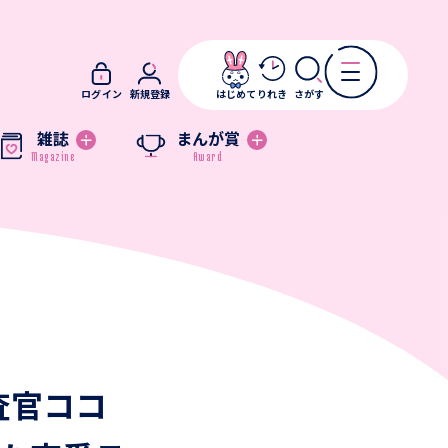
ログイン
新規登録
はじめて
りれき
さがす
雑誌
まんが賞
査官ココ