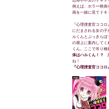
恐怖や不安のドキド
例えば、ホラー映画
画を一緒に見てドキ
『心理捜査官ココロ
にだまされる女の子
ルくんとぶっきらぼ
の屋上に案内してく
くん。ここで吊り橋
体はハルくん！？
思
ね！
『心理捜査官ココロ